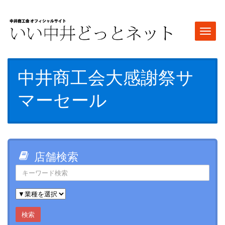
Togg
navi
中井商工会大感謝祭サ
マーセール
店舗検索
検索