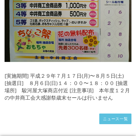
[実施期間] 平成２９年７月１７日(月)〜８月５日(土)
[抽選日] ８月６日(日)１４：００〜１８：００ [抽選
場所] 駿河屋大塚商店付近 [注意事項] 本年度１２月
の中井商工会大感謝祭歳末セールは行いません
ニュース一覧