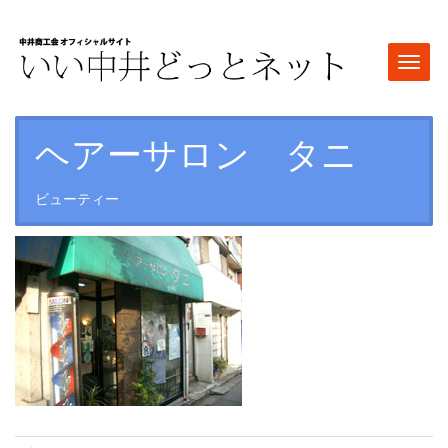
Togg
navi
ヘアーサロン タニ
ビューティー