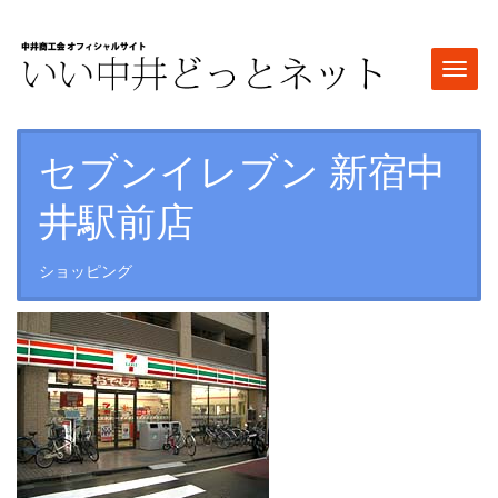
Togg
navi
セブンイレブン 新宿中
井駅前店
ショッピング