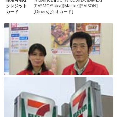
使用可能な
[VISA][JCB][UC][NICOS][DC][AMEX]
クレジット
[PASMO/Suica][Master][SAISON]
カード
[Diners][クオカード]